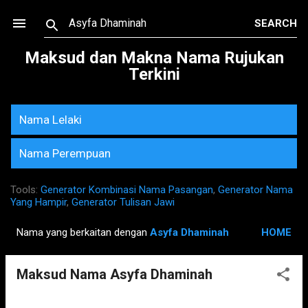
Skip to main content
Maksud dan Makna Nama Rujukan
Terkini
Nama Lelaki
Nama Perempuan
Tools:
Generator Kombinasi Nama Pasangan
,
Generator Nama
Yang Hampir
,
Generator Tulisan Jawi
Nama yang berkaitan dengan
Asyfa Dhaminah
HOME
P
o
Maksud Nama Asyfa Dhaminah
s
t