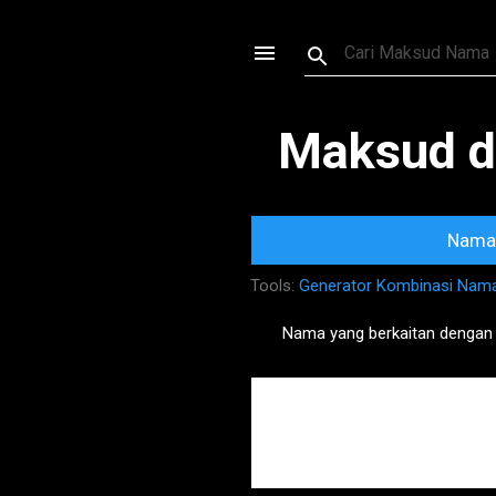
Maksud d
Nama 
Tools:
Generator Kombinasi Nam
Nama yang berkaitan dengan
P
o
s
t
s