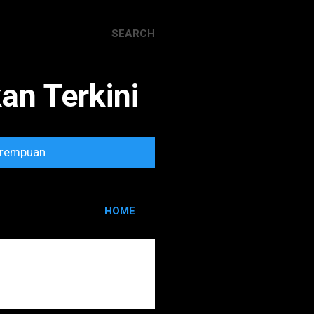
n Terkini
rempuan
HOME