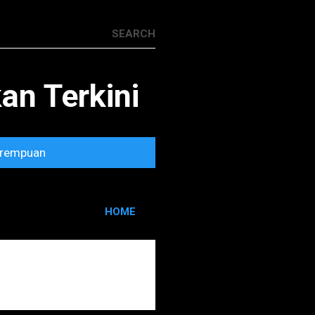
n Terkini
rempuan
HOME