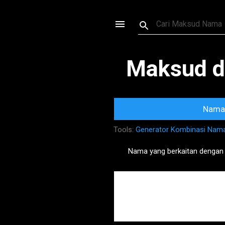
Maksud d
Nama 
Tools:
Generator Kombinasi Nam
Nama yang berkaitan dengan
P
o
s
t
s