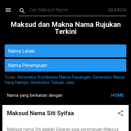
Skip to main content
Maksud dan Makna Nama Rujukan
Terkini
Nama Lelaki
Nama Perempuan
Tools:
Generator Kombinasi Nama Pasangan
,
Generator Nama
Yang Hampir
,
Generator Tulisan Jawi
Nama yang berkaitan dengan
HOME
P
o
Maksud Nama Siti Syifaa
s
t
s
Maksud nama Siti adalah Gelaran bagi perempuan Maksud