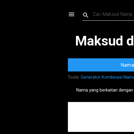
Maksud d
Nama 
Tools:
Generator Kombinasi Nam
Nama yang berkaitan dengan
P
o
s
t
s