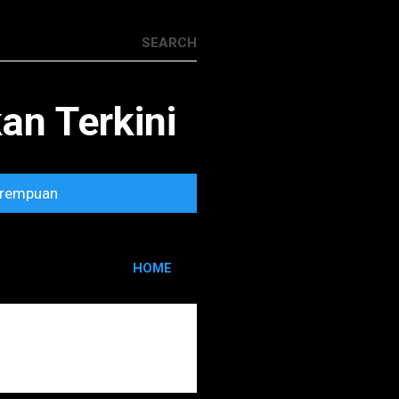
n Terkini
rempuan
HOME