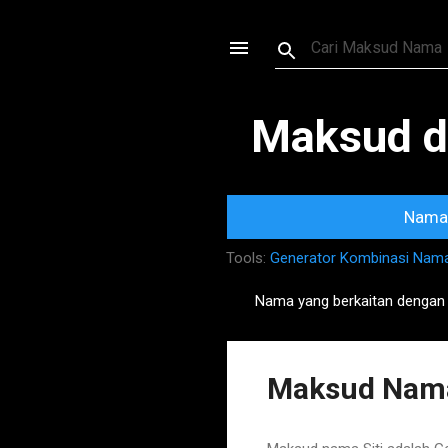
Maksud d
Nama 
Tools:
Generator Kombinasi Nam
Nama yang berkaitan dengan
P
o
s
Maksud Nama 
t
s