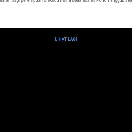
laran bagi perempuan Maksud nama Dalia adalah Pohon anggur, seje
LIHAT LAGI