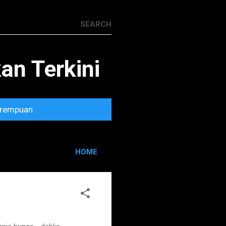
n Terkini
rempuan
HOME