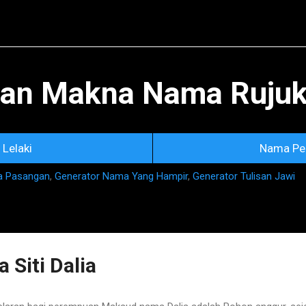
Skip to main content
an Makna Nama Rujuka
Lelaki
Nama Pe
a Pasangan
,
Generator Nama Yang Hampir
,
Generator Tulisan Jawi
Siti Dalia