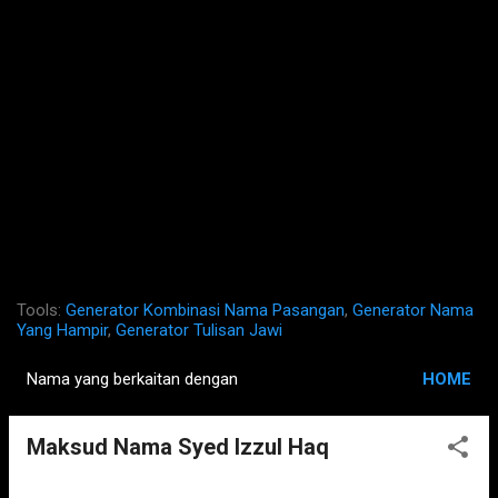
Tools:
Generator Kombinasi Nama Pasangan
,
Generator Nama
Yang Hampir
,
Generator Tulisan Jawi
Nama yang berkaitan dengan
HOME
P
o
Maksud Nama Syed Izzul Haq
s
t