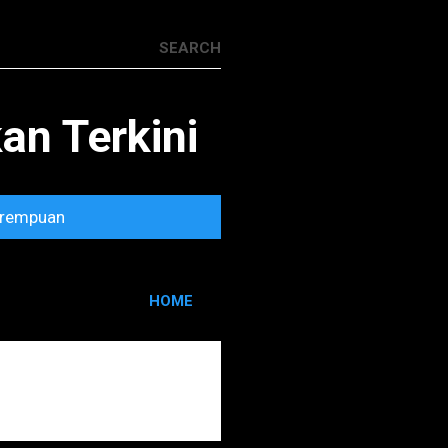
n Terkini
rempuan
HOME