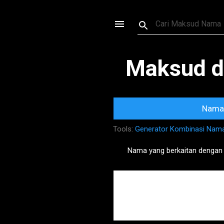
Maksud d
Nama 
Tools:
Generator Kombinasi Nam
Nama yang berkaitan dengan
P
o
s
t
s