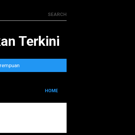
n Terkini
rempuan
HOME