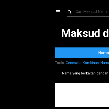
Maksud d
Nama 
Tools:
Generator Kombinasi Nam
Nama yang berkaitan dengan
P
o
s
t
s