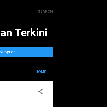
n Terkini
rempuan
HOME