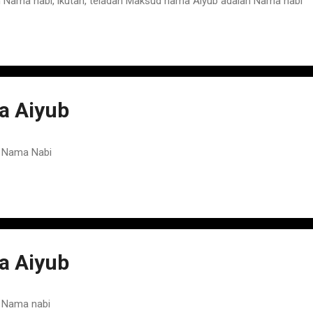
ama nabi, ikutan, teladan Maksud nama Aiyub adalah Nama nabi
a Aiyub
 Nama Nabi
a Aiyub
 Nama nabi