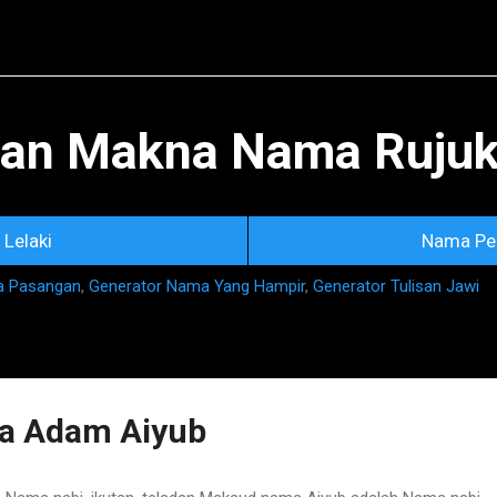
Skip to main content
an Makna Nama Rujuka
Lelaki
Nama Pe
a Pasangan
,
Generator Nama Yang Hampir
,
Generator Tulisan Jawi
a Adam Aiyub