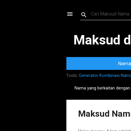
Maksud d
Nama 
Tools:
Generator Kombinasi Nam
Nama yang berkaitan dengan
P
o
s
Maksud Nam
t
s